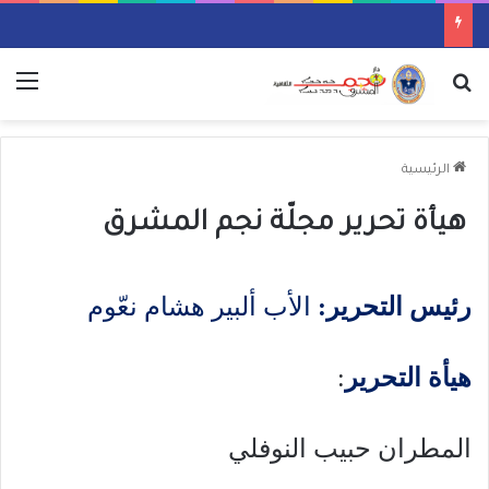
بحث عن
الق
الرئيسية
هيأة تحرير مجلّة نجم المشرق
رئيس التحرير:
الأب ألبير هشام نعّوم
هيأة التحرير
:
المطران حبيب النوفلي