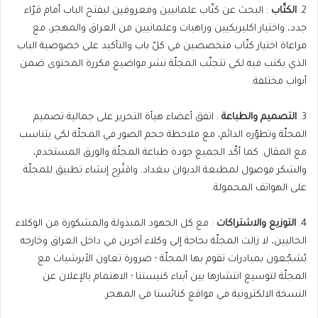
2.
الكتّاب
: البحث عن كتّاب علمانيين ومعروفين ليفتح الباب أمام قرّاء
جدد، واختيار اكليريكيين وراهبات وعلمانيين من العراق والمهجر، مع
مراعاة اختيار كتّاب متخصصين في كلّ باب والتأكيد على خصوصية الباب
الذي يكتب فيه لكي تتجنّب المجلّة نشر مواضيع مكررة المحتوى ضمن
أبواب مختلفة.
3.
التصميم
والطباعة
: اتفق أعضاء هيأة التحرير على جمالية تصميم
المجلّة وتطوّره الدائم، مع ملاحظة حجم الصور في المجلّة لكي يتناسب
مع المقال. كما أكّد الجميع جودة طباعة المجلّة والورق المستخدم،
والشكر موصول لمطبعة الديوان ببغداد. واقتُرِح إنشاء تطبيق للمجلّة
على الهواتف المحمولة.
4.
التوزيع
والاشتراكات
: مع كل الجهود المبذولة والمشكورة من الوكلاء
الحاليين، لا زالت المجلّة بحاجة إلى وكلاء آخرين في داخل العراق وخارجه
يُشجّعون بمبادرات تقوم بها المجلّة ؛ ضرورة تعاون الأبرشيات مع
المجلّة لتوسيع انتشارها بين أبناء كنيستنا ؛ الاهتمام بالإعلان عن
النسخة الالكترونية في مواقع كنائسنا في المهجر.