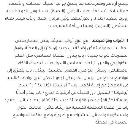
يجمع آراءهم ومقترحاتهم بما يخصّ جوانب المجلّة المختلفة. والأعضاء
هم السادة الأساقفة : حبيب النوفلي (البصرة)، باسيليوس يلدو (بغداد)،
روبرت سعيد (كندا)، والخورأسقف نوئيل فرمان (كندا)، والأب ميسّر بهنام
المخلّصي (السويد). وفيما يلي أهمّ المقترحات :
1.
الأبواب
ومواضيعها
: مع تنوّع أبواب المجلّة، يمكن اختصار بعض
المقالات الطويلة ليُمكن إضافة باب جديد (أو أكثر) إلى المجلّة، وأهمّ
المقترحات لأبواب جديدة : باب يتناول القضايا المعاصرة مثل العلم
التكنولوجي والدين، الإلحاد المعاصر، الآيدولوجيات الجديدة، الذكاء
الاصطناعي، وسائل التواصل، القضايا الجنسية، البيئة… ؛ باب يتطرّق إلى
مواضيع تدافع عن الإيمان الكاثوليكي (وهو التحدّي الذي تواجهه كنائسنا
في المهجر) مع إعادة تفعيل باب ” أبرشياتنا الكلدانية ” و” نشاط
أبرشياتنا ” لتفعيل دور المجلّة في أبرشيات الخارج ؛ باب يقدّم أحداثًا
إعلاميّة تهمّ القرّاء وبطريقة إيمانيّة ومسيحيّة تفتقر إليها وسائل الإعلام ؛
باب عن قضايا المحكمة الكنسية مع إرشاد عائلي ؛ مجالات الحوار
والمسكونية والعيش المشترك. مع ضرورة وضع مقدّمة للمواضيع
الجديدة في المجلّة.