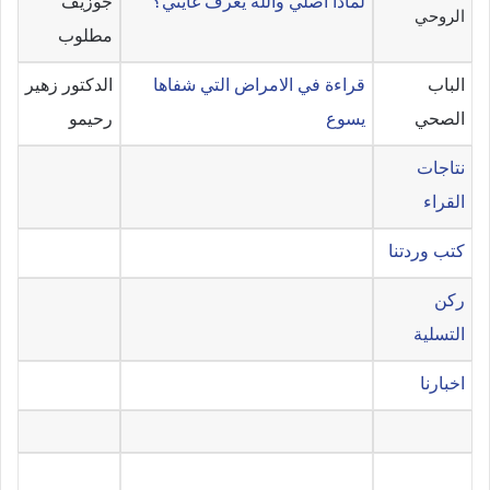
لماذا اصلي والله يعرف غايتي؟
جوزيف
الروحي
مطلوب
الباب
قراءة في الامراض التي شفاها
الدكتور زهير
الصحي
يسوع
رحيمو
نتاجات
القراء
كتب وردتنا
ركن
التسلية
اخبارنا