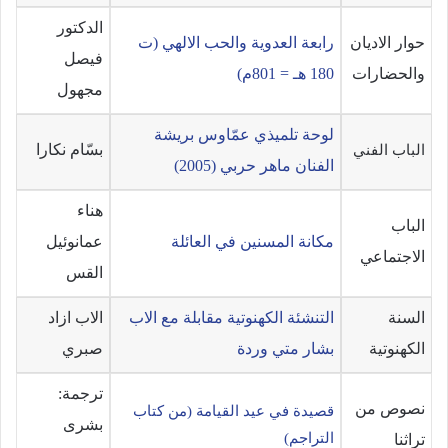
الدكتور
حوار الاديان
رابعة العدوية والحب الالهي (ت
فيصل
والحضارات
180 هـ = 801م)
مجهول
لوحة تلميذي عمّاوس بريشة
بسّام نكارا
الباب الفني
الفنان ماهر حربي (2005)
هناء
الباب
مكانة المسنين في العائلة
عمانوئيل
الاجتماعي
القس
السنة
التنشئة الكهنوتية مقابلة مع الاب
الاب ازاد
الكهنوتية
بشار متي وردة
صبري
ترجمة:
نصوص من
قصيدة في عيد القيامة (من كتاب
بشرى
التراجم)
تراثنا