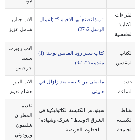
ابونا
القراءات
” ماذا نصنع أيها الاخوة ؟” (اعمال
الاب جنان
الكتابية
الرسل 2/ 27)
شامل عزيز
الطقسية
الاب روبرت
الكتاب
كتاب سفر رؤيا القديس يوحنا: (1)
سعيد
المقدس
مقدمة (1/ 1-8)
جرجيس
حدث
ما تبقى من كنيسة بعد زلزال في
الاب البير
الساعة
هاييتي
هشام نعوم
تقديم:
نشاط
سينودس الكنيسة الكاثوليكية في
المطران
الكنيسة
الشرق الاوسط ” شركة وشهادة ”
شليمون
الجامعة
– الخطوط العريضة
ورودوني