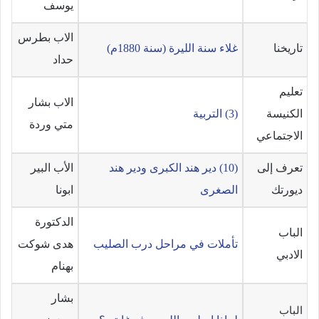
يوسف
الاب بطرس
تاريخنا
غلاء سنة الليرة (سنة 1880م)
حداد
تعليم
الاب بشار
الكنيسة
(3) التربية
متي وردة
الاجتماعي
تعرف إلى
(10) دير هند الكبرى ودير هند
الأب البير
ديورتك
الصغرى
ابونا
الدكتورة
الباب
تأملات في مراحل درب الصليب
هدى شوكت
الادبي
بهنام
بشار
الباب