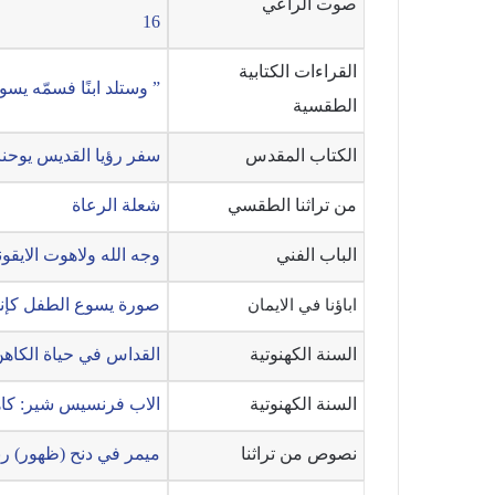
صوت الراعي
16
القراءات الكتابية
” وستلد ابنًا فسمّه يسوع ” (م
الطقسية
الكتاب المقدس
سفر رؤيا القديس يوحن
من تراثنا الطقسي
شعلة الرعاة
الباب الفني
وجه الله ولاهوت الايقو
صورة يسوع الطفل كإن
اباؤنا في الايمان
السنة الكهنوتية
القداس في حياة الكاه
السنة الكهنوتية
الاب فرنسيس شير: كاه
نصوص من تراثنا
ميمر في دنح (ظهور) رب