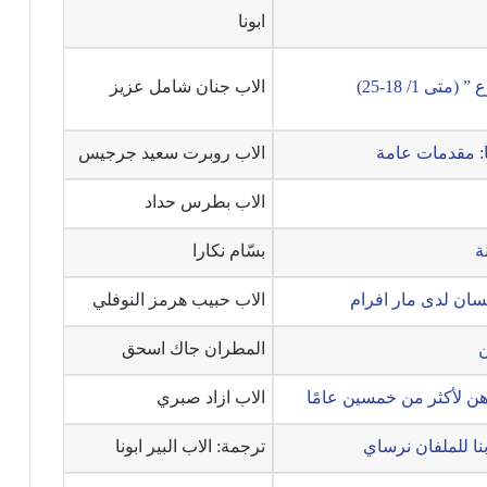
ابونا
تى 1/ 18-25)
الاب جنان شامل عزيز
ا: مقدمات عامة
الاب روبرت سعيد جرجيس
الاب بطرس حداد
نة
بسّام نكارا
سان لدى مار افرام
الاب حبيب هرمز النوفلي
ن
المطران جاك اسحق
ن لأكثر من خمسين عامًا
الاب ازاد صبري
نا للملفان نرساي
ترجمة: الاب البير ابونا