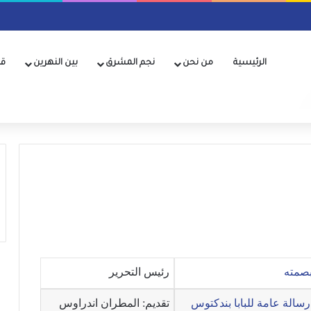
الرئيسية
من نحن
نجم المشرق
بين النهرين
قن
بصمته
رئيس التحرير
رسالة عامة للبابا بندكتوس
تقديم: المطران اندراوس