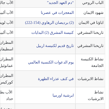
الباب الروحي
“دم العهد الجديد”
الأب جا
شهود الايمان
المعجزات في عصرنا
الأب ألبير
اباؤنا في الايمان
(2) برديصان الرهاوي (154-222)
الأب لو
تاريخنا المشرقي
كنيسة المشرق (2) البدايات
الأب ألبير
المطران
تاريخنا المشرقي
تاريخ قديم لكنيسة اربيل
اسطيفان 
نشاط الكنيسة
المطران
يوم الدعوات الكنسية العالمي
الجامعة
عمانوئيل
المطران
نشاط الابرشيات
في كنف عذراء الطهرة
كوركيس 
نشاط
الأب ب
ابرشية اورميا
الابرشيات
حداد
محمد غن