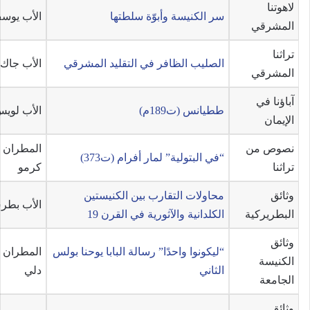
لاهوتنا
سر الكنيسة وأبوّة سلطتها
الأب يوس
المشرقي
تراثنا
الصليب الظافر في التقليد المشرقي
الأب جاك
المشرقي
آباؤنا في
ططيانس (ت189م)
الأب لوي
الإيمان
نصوص من
المطران 
“في البتولية” لمار أفرام (ت373)
تراثنا
كرمو
وثائق
محاولات التقارب بين الكنيستين
الأب بطر
البطريركية
الكلدانية والآثورية في القرن 19
وثائق
“ليكونوا واحدًا” رسالة البابا يوحنا بولس
المطران ع
الكنيسة
الثاني
دلي
الجامعة
وثائق