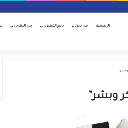
الرئيسية
من نحن
نجم المشرق
بين النهرين
قن
وبشر”
ر وبشر”