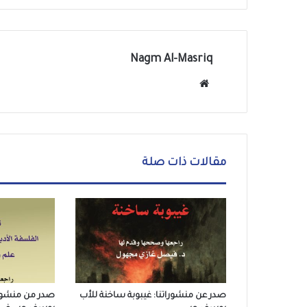
Nagm Al-Masriq
موق
ع
الوي
ب
مقالات ذات صلة
صدر عن منشوراتنا: غيبوبة ساخنة للأب
صدر من منشورا