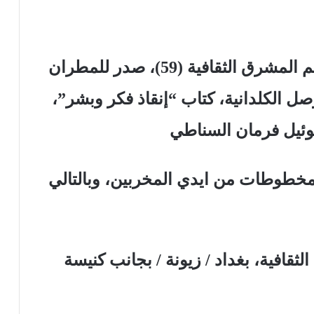
من ضمن سلسلة منشورات دار نجم المشرق الثقافية (59)، صدر للمطران
ل الكلدانية، كتاب “إنقاذ فكر وبشر”،
وئيل فرمان السناطي
مخطوطات من ايدي المخربين، وبالتالي
ثقافية، بغداد / زيونة / بجانب كنيسة