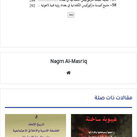
Nagm Al-Masriq
موق
ع
الوي
ب
مقالات ذات صلة