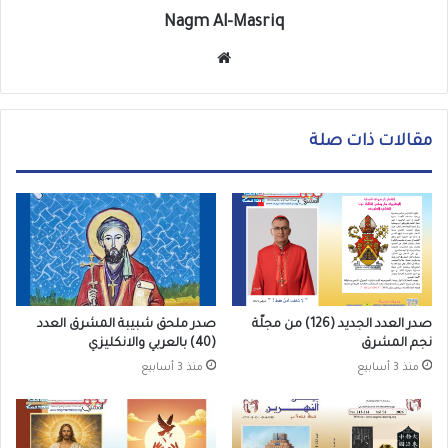
Nagm Al-Masriq
موق
ع
الوي
ب
مقالات ذات صلة
صدر العدد الجديد (126) من مجلّة
صدر ملحق شبيبة المشرق العدد
نجم المشرق
(40) بالعربي والانكليزي
منذ 3 أسابيع
منذ 3 أسابيع