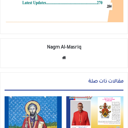
Nagm Al-Masriq
موق
ع
الوي
ب
مقالات ذات صلة