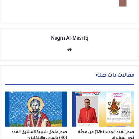
Nagm Al-Masriq
موق
ع
الوي
ب
مقالات ذات صلة
صدر العدد الجديد (126) من مجلّة
صدر ملحق شبيبة المشرق العدد
نجم المشرق
(40) بالعربي والانكليزي