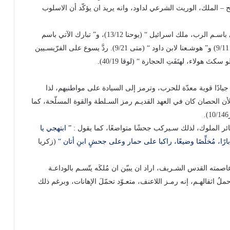
يح – الملك، الوريث الشرعي لداود، وانه يريد ان يؤكّد أن الاسلوب
لذا سمح للجماهير ان تعلنـه ملكـًا بهتافاتهـا : ” تبـارك الآتـي باسـم الرب، ملك اسرائيل “ (يوحنا 13/12)، و” تبارك الآتي باسم
الرب، تباركت المملكـة الآتيـة، مملكـة أَبينا داود “ (مرقس 9/11) و” هوشـعنا لابن داود “ (متى 9/21). ردَّ يسوع على الفرّيسـيين
َ هولاء، لهتَفَتِ الحجارة “ (لوقا 40/19).
ادًا قوية معدّة للحرب، وترمز إلى السيادة على مواطنيهم، لذا
أن الحصان كان في العهد القديـم رمز السـلطة والقوة المسلّحة، كما
.
سائر الملوك، لذلك سـيركب جحشًا متواضعًا، كما يقول :
” ابتهجي يا
بارًا، مُخلِّصًا وضيعًا، راكبا على حمار وعلى جحشٍ ابنِ أتان “
(زكريا
اصمته القدس الشـريف، اراد ان يبيّن ان مُلكَه يتّسـم بالوداعـة
ُ اثقالهـم، إنه رمـز اللاعنف، متعـوّد تحمّلَ الإهانات، وبرغم ذلك