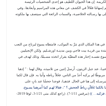
الكريمة. إن هذا الحيوان اللطيف هو إحدى الشخصيات الرئيسة
م إسهامًا فعّالاً في الكشف عن معاني هذه المراسيم وأبعادها، وفي
ى بها رسـالته الخلاصيـة، والسمات الرائعة التي سيتصف بها ملكوته
فةً في هذا المكان الذي مَرَّ به الموكب، فامتطاه يسوع ليرتاح من التعب
دة بين قريـة بيت فاجي وبين مدينـة اورشـليم. ولكن الإنجيليين
وع نفسـه إختار هذه المطيّة بقرار اتخذه مسـبقًا، وذلك لهدف في
ا، عند جبل الزيتون، أَرسلَ إثنين من تلاميذه، وقال لهما : ” إذهبا
بوطًا لم يركبه أَحدٌ من الناس، فحُلاّ رباطه واْتيا به. فإن قال لكما
 “، فيرسـله إلى هنا في الحال. فذهبـا، فوجدا جحشًا عند بابٍ على
ا بالكما تَحُلاّنِ رِباطَ الجحش ؟ “، فقالا لهـم كما أَمرهما يسـوع،
 فرَكبه… ))
(مرقس 1/11-7). (راجع كذلك متى 1/21-3، لوقا 28/19-