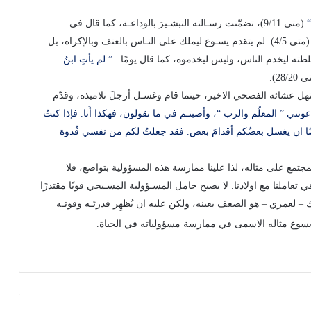
“
(متى 9/11)، تضمّنت رسـالته التبشـيرَ بالوداعـة، كما قال في
(متى 4/5). لم يتقدم يسـوع ليملك على النـاس بالعنف وبالإكراه، بل
لطته ليخدم الناس، وليس ليخدموه، كما قال يومًا :
” لم يأتِ ابنُ
28/2).
 عشائه الفصحي الاخير، حينما قام وغسـل أرجلَ تلاميذه، وقدّم
ونني ” المعلّم والرب “، وأصبتـم في ما تقولون، فهكذا أَنا. فإذا كنتُ
ضًا ان يغسل بعضُكم أقدامَ بعض. فقد جعلتُ لكم من نفسي قُدوة
جتمع على مثاله، لذا علينا ممارسة هذه المسؤولية بتواضع، فلا
تعاملنا مع اولادنا. لا يصبح حامل المسـؤولية المسـيحي قويًا مقتدرًا
– لعمري – هو الضعف بعينه، ولكن عليه ان يُظهِر قدرتَـه وقوتـه
 يسوع مثاله الاسمى في ممارسة مسؤولياته في الحياة.