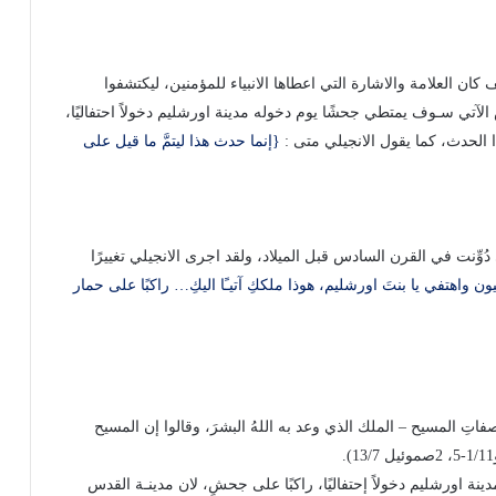
 كان العلامة والاشارة التي اعطاها الانبياء للمؤمنين، ليكتشفوا
ص الآتي سـوف يمتطي جحشًا يوم دخوله مدينة اورشليم دخولاً احتفاليًا،
ذا الحدث، كما يقول الانجيلي متى :
{إنما حدث هذا ليتمَّ ما قيل على
دُوِّنت في القرن السادس قبل الميلاد، ولقد اجرى الانجيلي تغييرًا
ن واهتفي يا بنتَ اورشليم، هوذا ملككِ آتيـًا اليكِ… راكبًا على حمار
تِ المسيح – الملك الذي وعد به اللهُ البشرَ، وقالوا إن المسيح
ة اورشليم دخولاً إحتفاليًا، راكبًا على جحشٍ، لان مدينـة القدس