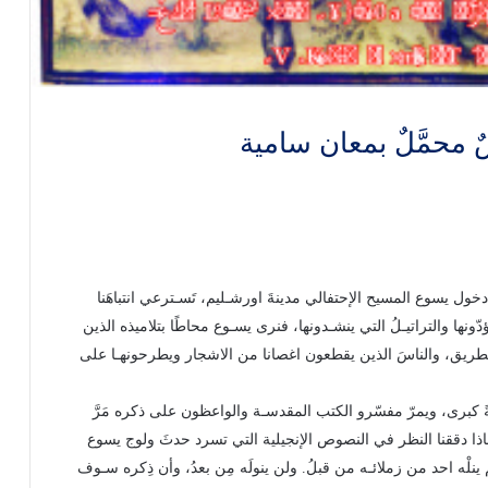
لٌ بمعان سامية
ول يسوع المسيح الإحتفالي مدينةَ اورشـليم، تَسـترعي انتباهَنا
ونها والتراتيـلُ التي ينشـدونها، فنرى يسـوع محاطًا بتلاميذه الذين
لطريق، والناسَ الذين يقطعون اغصانا من الاشجار ويطرحونهـا على
ميةً كبرى، ويمرّ مفسّرو الكتب المقدسـة والواعظون على ذكره مَرَّ
اذا دققنا النظر في النصوص الإنجيلية التي تسرد حدثَ ولوج يسوع
لم ينلْه احد من زملائـه من قبلُ. ولن ينولَه مِن بعدُ، وأن ذِكره سـوف