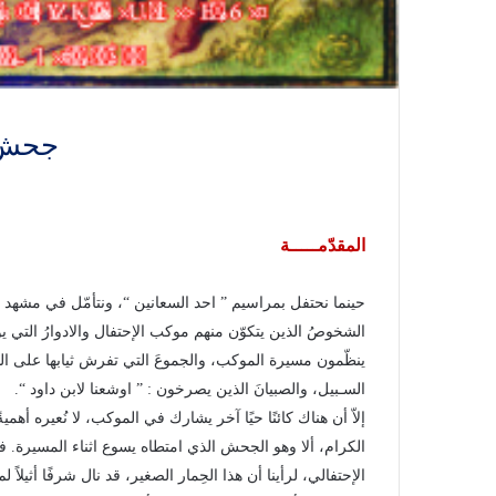
جحشٌ محمَّ
المقدّمـــــة
حينما نحتفل بمراسيم ” احد السعانين “، ونتأمّل في مشهد دخ
الشخوصُ الذين يتكوّن منهم موكب الإحتفال والادوارُ التي يؤدّ
ينظّمون مسيرة الموكب، والجموعَ التي تفرش ثيابها على ا
السـبيل، والصبيانَ الذين يصرخون : ” اوشعنا لابن داود “.
إلاّ أن هناك كائنًا حيًا آخر يشارك في الموكب، لا نُعيره أه
الكرام، ألا وهو الجحش الذي امتطاه يسوع اثناء المسيرة. ف
الإحتفالي، لرأينا أن هذا الحِمار الصغير، قد نال شرفًا أثيلاً 