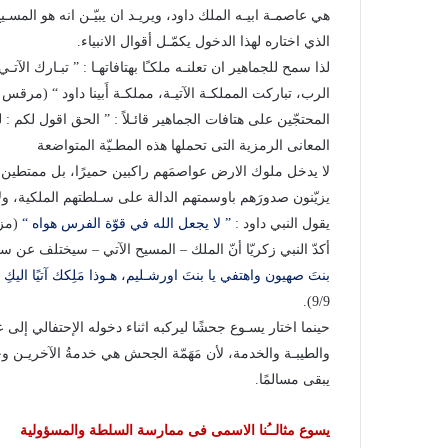
هي عاصمـة ابيـه الملك داود، ويريـد ان يبيّـن انه هو المسـ
الذي اختاره لهذا الدخول يكمّـل أقوال الانبياء.
المحتجّين على هتافات الجماهير قائـلاً : ” الحق اقول لكم : لو سكت
المعانى الرمزية التى تحملها هذه المطـيّة المتواضعة
لا يدخل ملوك الارض عواصمَهم راكبين حميرًا، بل ممتطين جي
يزيّنون صدورَهم باوسمتهم الدالة على سـلطتهم الملكية، ول
يقول النبي داود :
” لا يجعل الله في قوّة الفرس هواه “
(مز10/146)
أكدّ النبي زكريّا أنّ الملك – المسيح الآتي – سيختلف عن 
بنتَ صهيون واهتفي يا بنتَ اورشـليم، هـوذا مَلِكك آتيًا اليكِ 
9/9).
حينما اختار يسـوع جحشًا ليركبه اثناء دخوله الإحتفالي إلى ع
والطيبـة والخدمة، لأن مَهَمّة الجحش هي خدمةُ الآخريـن وحمل
يبقى مسالمًا.
يسوع مثالــُنا الاسمى فى ممارسة السلطة والمسؤولية