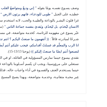
وصف يسـوع نفسـه يومًا بقوله
” إني وديعٌ ومتواضعُ القلب 
خطبتـه على الجبل
” طوبى للودعـاء، فانهم يرثون الارض “
غزا قلوبَ البشـر بالوداعة والطيبـة والحب، لانه استخدم س
الانسان ليُخدَم، بل ليَخدُمَ، ويَفديَ بنفسه جماعةَ الناس “
(متى 0
عبّر يسوع عن مفهومه للرئاسة، كخدمة متواضعة، في مستهل
شـرحًا لمبادرته قائلاً :
(( أتفهمون ما صنعتُ اليكـم ؟ انتم تدع
انا الرب والمعلّم قد غسلتُ أقدامكم، فيجب عليكم أنتم أي
لتصنعوا أنتم ايضًا ما صنعتُ إليكم ))
(يوحنا 13/13-15).
نقتدي بيسوع حينما نمارس المسؤولية في العائلة، او في الم
نستعلي على مرؤوسينا، ويجب ان يتّسم أسـلوبنا بالوداعة في 
حينما يسـتخدم العنف والقسـوة في أداء واجبات حاله، فذلك 
عِبر محبـة متفانيـة، وخدمـة متواضعة، وبهذا يصبح المسيح