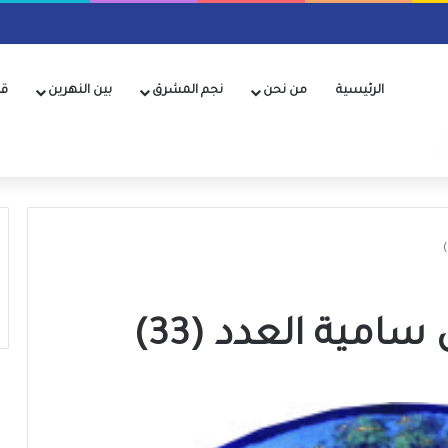
الرئيسية
من نحن
نجم المشرق
بين النهرين
قن
امية العدد (33)