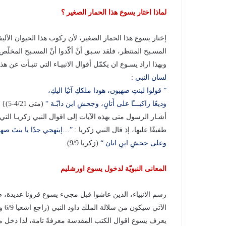
لماذا اختار يسوع هذا الحمار الصغير ؟
إختار يسوع هذا الحمار الصغير، لأن ركوب هذا الحيوان الأليف
المسـيح المنتظر، فلقد سـبق أنْ أكّدوا أنّ المسـيح المخلّ
وبهذا اراد يسـوع ان يكمّل أقوال الانبيـاء التي تنبـأت عن ه
لسان النبي :
” قولوا لبنتِ صهيون، هوذا ملككِ آتيًا اليكِ،
وديعًا راكبـــًا على أَتانٍ، وجحشِ ابن دابّـة “
(متى 4/21-5)}
أشـار الرسول متى بهذه الآيات إلى اقوال النبي زكريـا التي 
طفيفًا عليها، إذ قال النبي زكريا :
”…إبتهجي جدًا يا بنتَ صهيو
وعلى جحشِ ابنِ اتان “
(زكريا 9/9).
المعانى النبويّة لدخول يسوع اورشليم
رسم الانبياء، الذين عاشوا قبل مجيء يسوع قرونا عديدة، صفا
الآتي سيكون من سلالة الملك داود النبي (راجع اشعيا 6/9 و1/11-5، 2صموئيل 13/7).
يعرف يسوع اقوال الكتب المقدسة معرفةً تامة، لذا دخل مدين