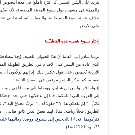
يتردد على ألسُن البشـر، كل مَرّة تأملوا في هذه النصوص 
والمهِمّة في مشهد دخول يسوع المدينة المقدسة، لأنه يُسْهِ
تعرّف هويةَ يسوع المسيحانية، والصفات السـامية التي تتحل
على الارض.
إختار يسوع بنفسه هذه المَطيـّــة
لربما يتبادر إلى اذهاننا أنّ هذا الحيوان اللطيف وُجِدَ مصاد
الذي عاناه من السير على الاقدام في الطريق الطويلة الممت
الاربعة يُجمِعون على قول عكس ذلك، إذ إنهم يؤكّدون أن يس
نفسـه، كما يذكر البشير مرقس في الفقرة التالية :
(( ولما قربـوا من اورشـليم، ووصلوا إلى بيت فاجي وبيت عنيـ
إلى القريـة التي امامكما، فما إن تدخلانهـا حتى تجدا جحشًا مر
قائلٌ : ” لِمَ تفعلان هذا ؟ “ فقولا له : ” الربُّ محتاجٌ اليه
الطريق، فحَلاّ رباطَه. فقال لهما بعضُ الذين كانوا هناك : ” م
فتركوهما. فجاءَ ا بالجحشِ إلى يسـوع، ووضعا ردائَيهما عليه
35، يوحنا 12/12-14).