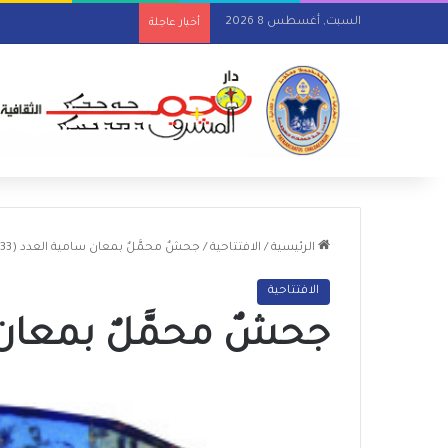
السبت, أغسطس 8 2026
أخبار عاجلة
الرئيسية
/
الافتتاحية
/
جحشٌ محمَّلٌ بمعان سامية العدد (33)
الافتتاحية
جحشٌ محمَّلٌ بمعان س