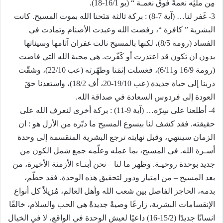
مِن ملْئِه نعمةً فوق نعمـة “ (يو 16/1-18).
3- غَفر لنا… (آية 7-8) : بركة ثالثة مَنَحنا الله بموت المسيح. كانت
البشرية ” كافرة “، رفضت الله وعبدت الأصنام وتمادت في
الفساد (رومة 8/5)، لكنها بالمسيح نالت غفران آثامها وسيئاتها
بدون ان تكون قد اعتذرت أو كَفّرت. هي محبة الله التي فاضت
(رومة 16/9 و6/11)، فغسلت إثمَنا وطهّرته (عب 22/10)، وشقّت
دربنا إلى حياة جديدة (عب 19/10-20، أف 18/2)، واستعدنا حقَ
العودة إلى فردوس السعادة في صداقة الله.
4- أطلعنا على سِرّه… (آية 9-11) : بركة أخرى لنعرف الله على
حقيقته. فقد كشف لنا بيسوع المسيح ما دبّره من الأزل هو : ان
الزمان سينتهي، وقبل نهايته ترجع البشرية المنقسمة إلى وحدة
أسـرة الله. في المسيح، بما عمله وعلّمه جمع شمل الكون من
جديد بوحدة روحيـة. وظهر ما لنا – نحن أبنـاء الأزمنة الأخيرة، من
بعد المسيح – من امتياز ودور لتحقيق هذه الوحدة. فقد حطّم،
بدمه، الحاجز الفاصل بين شعب الله وأهل العالم، مُزيلاً كل أنواع
الإنقسامات البشرية، زارعًا وصيةً جديدةً هي الحب والسلام، خالقًا
انسانًا جديدًا (15/2-16) داعيًا لعيش الوحدة في الواقع، لا في الخيال