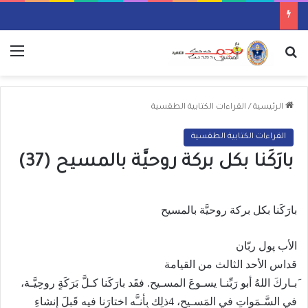
بحث عن
الق
الرئيسية
/
القراءات الكتابية الطقسية
القراءات الكتابية الطقسية
بارَكَنا بكل بركة روحيَّة بالمسيح (37)
بارَكَنا بكل بركة روحيَّة بالمسيح
الأب پول ربّان
قداس الأحد الثالث من القيامة
َبـاركَ اللهُ أبو رَبِّنـا يسـوعَ المسـيح. فقَد بارَكَنا كـلَّ بَرَكَةٍ روحِيَّـة،
في السَّـمَواتِ في المَسـيح، 4ذلِك بِأنـَّه اختارَنا فيه قَبلَ إنشاءِ