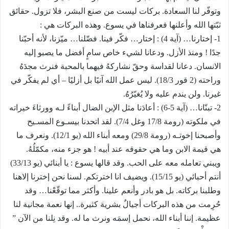
وتوفّر لنا السعادة. بركات ليست من صنع البشر، فلا تزول. حقائق
ثبّتها الله وأعلنها فعرفناها في يسوع. وهذه البركات هي :
1- إختارنا… (آية 4) : إختار… فكّر فينا. فضّلنا… ميّزنا، لأنه أحبّنا
جدًا ! ومنذ الأزل. ودعانا لشيء خاص سامٍ أفضل ما يصبو إليه
الانسان. دعانا لقداسة وحقّ نشاركهُ فيهما بالمحبة فنرث مجدَهُ
وراحته (2 قور 18/3). ليس عمل الله آنيًا بل أزليًا – أي لم يفكّر في
غيرنا. ولن يندم عليه ولا يُغيّرُهُ.
2- تبنّانا… (آية 5-6) : أعادَنا مثل الإبن الضال أبناءً لـه وورثاءَ خيراته
في ملكوته (رومة 17/8 وغل 7/4). لقد اتحدنا بيسـوع المسـيح
وأصبحنا إخوتـه (رومة 29/8) ومعه أبناء الله (يو 12/1). ونعرف ما
هي قيمة الابن وما هي حقوقه عند أبيه ! هو جزء منه، مكمّلُهُ.
ويبني تعامله معه على الحب. وقد قالها يسوع : يا أبنائي (يو 33/13)
أنتم أحبائي (يو 15/15). ويضيف انا اخترتكم. لسنا نحن إخترنا إلاهنا
وطلبنا بركاته. بل هو بادر وأنعم علينا. وأكثر مما توقّعْنا… وقد
حُرِمت من هذه البركات أجيالٌ بشرية كثيرة.. إنها نعمة مجانية لنا
عظيمة. إننا أبناء الله، نحمل إسمَه ونرث ما له. وقد نِلنا من الآن ”