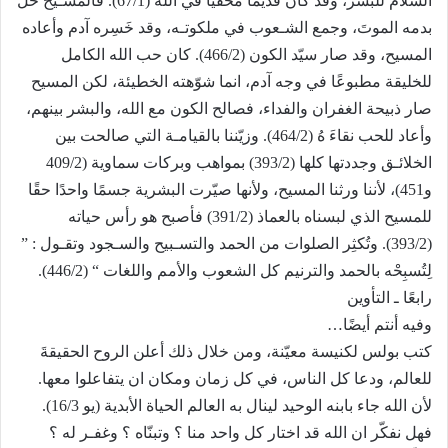
السلام للبشر، وقد كان قديمًا مخفيًا في الله (67/1). فالمسـيح حَلَّ
بدمه الموتَ، وجمع الشـعوب في ملكوتـه، وقد خَسِره آدم وأعاده
المسيح، وقد صار سيّد الكون (466/2). كان حب الله الكامل
للخليقة مطبوعًا في وجه آدم، انما شوّهته الخطيئة، لكن المسيح
صار ذبيحة الغفران والفداء، فصالح الكون مع الله، والبشر بينهم،
وأعاد للحب نقاءَ هُ (464/2). وزيّننا بالقيامـة التي صالحت بين
الخلائـق وجددتها كلها (393/2) بمواهب وبركات سماوية (409/2
و451)، لأننا ورثنا المسيح، ولأنها صيّرت البشرية جسمًا واحدًا حقًا
للمسيح الذي لبسناه بالعماذ (391/2) فأصبح هو رأس حياته
(393/2). وتُكثِر الصلوات من الحمد والتسـبيح والسـجود وتقـول : ”
لِتُسبِحْه بالحمد والترنيم كل الشعوب والأمم واللغات “ (446/2).
رابعًا ـ التأوين
وفيه أنتم أيضًا…
كتب بولس لكنيسة معيّنة، ومن خلال ذلك أعلن الروح الحقيقةَ
للعالم، ودعا كل الناس، في كل زمان ومكان ان يتفاعلوا معها.
لأن الله جاء بابنه الوحيد لينال به العالم الحياة الأبدية (يو 16/3).
فهل نفكّر ان الله قد اختار كل واحد منا ؟ وتبنّاه ؟ وغفـر له ؟