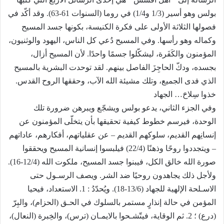
بولس وهو أسير (1/3 و1/4) في روما (السنوات 61-63). وقد أكّد في
فصولها الثلاثة الأولى على فكرة الكنيسة، بكونها جسد المسيح
وكماله وهو رأسها. وفي المسيح دُعي كل الناس، اليهود والوثنيون،
المؤمنون والكَفَرة، ليشكّلوا جسمًا واحدًا. لأن المسيح أزال،
بجسده، ودكّ الحاجِزَ الفاصل بينهم. لقد توحدت البشرية بالمسيح
الذي فدى الجميع، وتلك مشيئة الله الآب، وحققها الروح القدس.
خذوا سِلاحَ… الجهاد
وفي الجزء الثاني، يدعو بولس ويشجّع ويبرهن ضرورة تلك
الوحدة، فيرسم خطوط كيفية تحقيقها بأن يتخلّى المؤمنون عن
إنسانِهم القديم، سلوكهم القديم – عن عقلياتهم، أفكارهم، عاداتهم
– ويتجددوا روحًا وذهنًا (22/4) فيلبسوا إنسانية المسيح ويحققوا
صورة الله خالق الكل، فيبنوا جسد المسيح، ملكوت الله (12/4-16).
ولأجل ذلك يجاهدون روحيًا ضد الشر. ويصف الرسـول حتى
الاسـلحة الإلهية للجهاد (13/6-18). ويُحدّدُ : 1. الاستعداد، فيحيا
المؤمن في حالة إنذارٍ مستمر بالسلوك في الحـق (الحزام)، والبِرّ
(درع) ؛ 2. ثم الوقاية، فيتّشـحوا بالايمـان (ترس)، والخِبرة (النعال)،