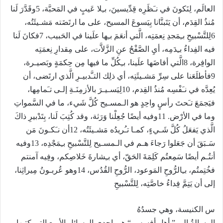
العالَم، لِنَكونَ في نـَظَرِه قِدِّيسينَ، بـِلا عَيبٍ في المَحبَّة، 5وقَدَّرَ لَنا
مُنذُ القِدَم، أن يَتَبنَّانا بِيَسوعَ المسيح، على ما ارتَضَته مَشـيئَتُه،
6لِلتَّسْبيحِ بـِمَجدِ نِعمَتِه، الَّتي أنعَمَ بـِها علَينا في الحَبيب، 7فكانَ لَنا
فيه الفِداءُ بـِدَمِه، أيِ الصَّفْحُ عنِ الزَّلاَّت، على مِقدارِ نِعمَتِه
الوافِرة، 8الَّتي أفاضَها علَينا، بـِكُلِّ ما فيها مِن حِكمَةٍ وبَصيـرة،
9فأطلَعَنا على سِرِّ مَشـيئَتِه، أي ذلِك التـَّدبيـرِ الَّذي ارتَضى، أن
يُعِدَّه في نـَفْسِه مُنذُ القِدم، 10لِيَسـيـرَ بالأزمِنَـةِ إلـى تـَمامِها،
فيَجمَعَ تـَحتَ رأسٍ واحِدٍ هو الـمسـيح كُلَّ شَيء، ما في السَّمواتِ
وما في الأرْض. 11وفيه أيضًا جُعِلْنا وَرَثة، وقد كُتِبَ لَنا، بِتَدْبيرِ ذاكَ
الَّذي يَفعَلُ كُلَّ شَـيءٍ، كمـا تـُريدُه مَشـيئَتُه، 12أن نـَكـونَ مَن
سَـبَقَ أن جَعَلوا رَجاءَ هـم في الـمسـيح لِلتَّسْبيحِ بـِمَجْدِه، 13وفيه
أنتُـم أيضًا سَمِعتُم كَلِمَةَ الحَقّ، أي بـِشارةَ خَلاصِكم، وفِيه آمنتم
فخُتِمتُم، بـِالرُّوحِ المَوعود، الرُّوحِ القُدُس، 14وهو عُربـونُ مِيراثِنا،
إلى أن يَتِمَّ فِداءُ خاصَّتِه، لِلتَّسْبيحِ
س الكنيسة، وهي جسدُهُ
الرسالةُ إلى ” أهل أفسس “ هي إحدى الرسائل الأربع التي كتبها