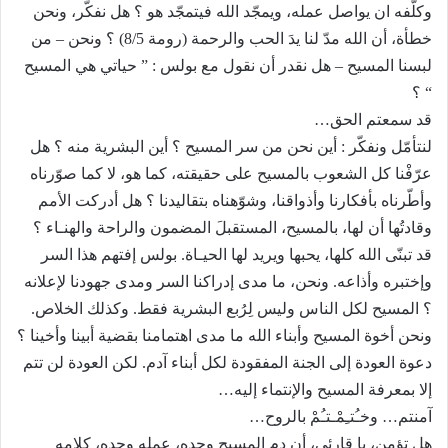
وكلّفه ان يواصل عمله، ويمجّد الله فيتمجّد هو ؟ هل نفكّر، ونحن
خطأة، أن الله مدّ لنا يدَ الحب والرحمة (رومة 8/5) ؟ ونحن – من
لبسنا المسيح – هل نقدر أن نقول مع بولس : ” حياتي هي المسيح
“ ؟
قد سمعتم الحق…
لنتأمّل ونفكّر : أين نحن من سر المسيح ؟ أين البشرية منه ؟ هل
عرّفْنا كل الشعوب بالمسيح على حقيقته، كما هو، لا كما صوّرناه
وأطّرناه بأفكارنا وأذواقنا، وشوّهناه بتقاليدنا ؟ هل أدركت الأمم
وقادتُها أن لها، بالمسيح، المستقبلَ المضمون والراحة والهنـاء ؟
قد تبنّى الله كلها، يحبها ويريد لها الحيـاة. بولس إفتهم هذا السر
وإختبره وأذاعه. ونحن، ما مدى إدراكنا السر ومدى جهودنا لإعلانه
؟ المسيح لكل الناس وليس لِرُبع البشرية فقط. وكذلك الخلاص.
ونحن أخوة المسيح وأبناء الله ما مدى اهتمامنا بقضية أبينا وأخينا ؟
دعوة العودة إلى الجنة المفقودة لكل أبناء آدم. لكن العودة لن تتم
إلا بمعرفة المسيح والإنتماء إليه…
آمنتم… وخـُتـِمْـتـُمْ بالروح…
هل تؤمن، يا قارئي، أن دم المسيح وحده، عمله وحده، كلامه