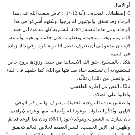
أو الآمال.
5- إصطفانا… لمجده… (آية 12-14) : عاش شعب الله على هذا
الرجاء وقد تحقق. والوثنيون لم يرجوا، ولكنهم أُشرِكوا في هذا
الرجاء، وفي هذه النعمة (18/1). البشـرية كلها مدعوة إلى حمد
الله، وتسـبيحِه، وتمجيده، وتعظيمه، على حكمته ومحبته وأمانته.
الإنسان مدعو إلى أن يعترف بفضل الله ويشكره. وفي ذلك زيادة
في النعمة.
هكذا، بالمسـيح، خلق الله الانسـانيةَ من جديد، وزوّدها بروح خاص
تستطيع به أن تسـتعيد حياة صداقتها مع الله، كما خلقهـا في البدء،
بل وأفضل من ذلك ان تتألّه.
ثالثًا ـ النص في إطاره الطقسي
واظِبوا على الصلاة…
والطقس عبادتنا الروحية الحقيقيّة، يغترف بها من كنز الوحي
الإلهي. وتُذَكّر الصلوات بوعود الله وأعماله. منها وعوده لإبراهيم
بأن تتبارك به الشعوب وتتوحّد (حوذرا 66/1) وبأن هذا الوعد قد تمّ
وظهـر، في الإبن الحبيـب، السـر العظيم لخلاص العالم بتحقيق