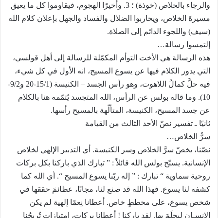
والرجاء بالخلاص (خوذة) ؛ 3. وأخيرًا الهجوم، فيقاوموا كل ما يعيق
مسيرةَ الخلاص، ويحاربوا الضلال والفساد والجهل بإعلان كلام الله
(سيف) واللجوء الدائم إلى الصلاة.
إلتمسوا رسالة…
هذه الرسالة هي الأخت التوأم المكمّلة للرسالة إلى أهل قولسي،
التي يدور الكلام فيها عن يسوع المسيح، انه الأول في كل شيء،
فيه حلَّ كمالُ اللاهوت، وهو رأس الجسد – الكنيسة (15/1-20 و9/2-
10). وما قاله بولس عن الرأس، الله المتجسد يُتمّمه هنا بالكلام
عن جسد المسيح، الكنيسة، المتألّهة بالمسيح رأسها.
ثانيًا ـ تفسير نصّ الأحد الثالث من القيامة
سرُّ الخلاص…
نصّنا، يخصّ سرَّ الخلاص وسر الكنيسة. أي التدبير الإلهي لخلاص
الإنسانية. يسبّح بولس الله قائلاً : ” تبارك الذي باركنا بكل بركات
روحية سماوية “ تبارك : ” إله ربّنا يسوع المسيح “. أي الله كما
كشفه لنا يسوع. فهذا الله قد صنع لنا، مجانًا، عظائمَ حققها في
شخص يسوع، على مخططٍ خاص. أعطانا نِعمًا إلهية لم يكن
الانسـان ليحلَمَ بها. لقد باركنا‍ ! أعطانا بركات، امتيازات تُريحُنا