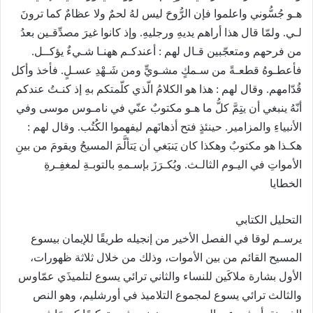
هـو جُسُّوني واعلموا فإن الرُّوحَ ليس لهُ لحمٌ ولا عظامٌ كما ترونَ
لـي. ولمّا قال هذا أراهم يديهِ ورجليهِ. وإذ كانوا غيرَ مصدِّقـين بعدُ
من فرحهم ومتعجّبين قـال لهم : أعندكـم ههنـا شـيءٌ يؤكــل.
فأعطـوهُ قطعـةً من سـمكٍ مشـويٍّ ومن شَـهْدِ عسـلٍ. فأخذ وأكل
قُدّامهم. وقال لهم : هذا هو الكلامُ الّذي كلّمتكم بهِ إذ كنـتُ عندكم
أنّهُ ينبغي أن يتِِمَّ كلُّ ما هـو مكتوبٌ عنّي في نامـوس موسى وفي
الأنبياءِ والمزامير. حينئذٍ فتح أذهانَهم ليفهموا الكُتُب. وقال لهم :
هكـذا هو مكتوبٌ وهكذا كان يَنبَغي أن يَتألَّمَ المسيحُ ويقومَ من بينِ
الأمواتِ في اليـوم الثالـث. ويُكـرَزَ بإسـمهِ بالتوبـةِ لمغفِـرةِ
الخطايا
التحليل الكتابي
يرسـم لوقا في الفصل الأخير من إنجيله طريقًا للإيمان بيسوع
المسيح القائم من بين الأموات، وذلك من خلال ثلاثة ظهورات،
الأول بشارة ملاكَين للنساء والثاني ترائي يسوع لتلميذَي عمّاوس
والثالث ترائي يسوع لمجموع التلاميذ في أورشليم، وهو النص