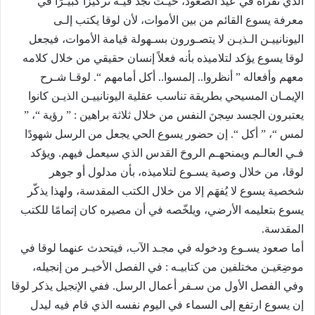
الذي نقرأه في عيد الصعود، حيـث نجد فيـه تركيزًا كبيـرًا في
معرفة يسوع القائم من بين الأموات، لأن لوقا يكتب إلـى
اليونانييـن الـذيـن لا يتصـورون بسـهولة قيامة الأموات، فيجعل
لوقا يسوع يؤكد لتلاميذه بأنه فعلاً إنسان حقيقي من خلال كلامه
معهم وأفعاله ” أنظروا.. إلمسوا.. أكل أمامهم “. لوقـا شـرح
الإيمـان المسيحي بطريقة تناسب عقلية اليونانييـن الذيـن كانوا
يعتبرون الجسد سِجنَ النفس من خلال ثلاثة براهين : ” رؤية “، ”
لمس “، ” أكل “. إن حضور يسوع الحي يجعل من الرسل شهودًا
فـي العالـم ويمنحهـم الروحَ القدس الذي سيعمل فيهم. ويؤكد
لوقا، من خلال وصية يسـوع لتلاميذه، بأن مدلول أو جوهر
شخصية يسوع لا يُفهَم إلا من خلال الكتب المقدسة، ولهذا يذكّر
يسوع بتعليمه الأرضي، ويلخّصه في أن مصيره كان إتمامًا للكتب
المقدسة.
أما صعود يسـوع ودخوله في مجـد الآب، فيتحدث عنهما لوقا في
موضِعَيـن مختلفين من كتابيـه : في الفصل الأخيـر من إنجيله،
وفي الفصل الأول من سـفر أعمال الرسل. ففي الإنجيل يذكر لوقا
إن يسوع ارتفع إلى السماء في اليوم نفسه الذي قام فيه ليدل