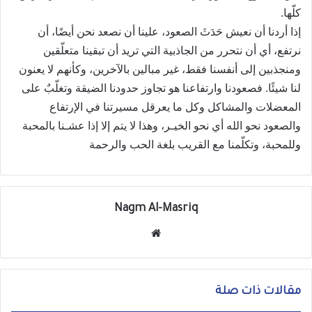
كلّها.
إذا أردنا أن نعيش حَدَثَ الصعود، علينا أن نصعد نحن أيضًا، أن
نرتفع، أي أن نتحرر من الجاذبية التي تريد أن تبقينا متعلّقين
ومنجذبين إلى أنفسنا فقط، غير مبالين بالآخرين، وكأنهم لا يعنون
لنا شيئًا. فصعودنا وارتفاعنا هو تجاوز حدودنا الضيقة وتغلّبٌ على
المعضلات والمشاكل وكل ما يعرقل مسيرتنا في الإرتفاع
والصعود نحو الله أي نحو الخيـر، وهذا لا يتم إلا إذا عشـنا بالمحبة
وللمحبة، وتكلّمنا مع القريب بلغة الحب والرحمة
Nagm Al-Masriq
موق
ع
الوي
ب
مقالات ذات صلة