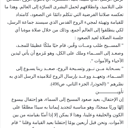
على التلاميذ، وانطلاقهم لحمل البشرى السارّة إلى العالم. وهذا ما
تعكسه صلاتنا الفرضية التي تتكلم دائمًا عن الصعود، كامتداد
للقيامة وتهيئة لمجيء الروح القدس الذي سيسند جماعة الرسل،
لكي ينطلقوا إلى العالم أجمع، وذلك من خلال صلاة موةبا أي
جلسة الصلاة لعيد الصعود :
” المســيح صُلب ومــات وقُبر، قام حيًا ملكًا عظيمًا للمجـد،
وصعـد إلى الســماء وملك على الكل، وهو مُزمع أن يأتي ليدين
الأحياء والأموات “.
” بسـحابة مــن نــور وتسـبحة الروح، صعــد ربنا يسـوع إلى
الســماء، وتعهــد ووعــد بإرسال الروح لتلاميذه الرسل الذي به
نصّرهم “ (الحوذرا، الجزء الثاني، ص496).
تأويـــــــــــــن
إن الإحتفال، بعيد صعود المسيح إلى السماء، هو إحتفال بيسوع
إلهًا وربًا ممجدًا، وهو مناسبة لتجديد إيماننا به سيدًا مطلقًا على
الكون والخليقة وعلينا، وهذا لا يمكن إلا إذا آمنّا بقيامته من بين
الأموات. ونحن قبل أربعين يومًا إحتفلنا بعيد القيامة وقلنا ” قام