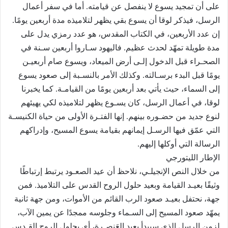
على أن تمجيد يسوع لا ينفصل عن قيامته. أما في سفر أعمال
الرسل، فيذكر لوقا أن يسوع بقي يظهر لتلاميذه مدة أربعين يومًا.
إن عدد الأربعين، في الكتاب المقدس، هو عدد رمزي يدل على
مدة طويلة تمهّد لحدث عظيم. فاليهود سـاروا أربعين سـنة في
الصحـراء قبل الدخول إلـى أرض الميعاد، ويسوع صام أربعيـن
يومًا قبل البدء برسـالته. وكذلك الأمر بالنسـبة إلى صعود يسوع
إلى السماء، حيث يأتي بعد أربعين يومًا من القيامـة. كما يخبرنا
لوقا، في أعمال الرسل، كان يسـوع يظهر لتلاميذه لكي يهيئهم
لنوع جديد من حضـوره بينهم. إنها الفتـرة الأولى من حياة الكنيسـة
التي عمّق فيها الرسـل إيمانهم بقيامة يسوع المسيح، وإدراكهم
الرسالة التي أوكلها إليهم.
الإطار الليتورجي
من خلال النص الإنجيلـي، نلاحظ أن عيد الصعـود يرتبط إرتباطًا
وثيقًا بعيـد القيامة وبعيد حلول الروح القدس على التلاميذ. فمن
جهة، نحتفل بعيـد صعود الرب القائم من الأموات، ومن جهة ثانية
يمهّد صعود المسيح إلى السـماء وجلوسه ممجدًا عن يمين الآب،
لزمن الرسل الذي سيبدأ بعيد العَنصـرة، أي بحلول الروح القـدس