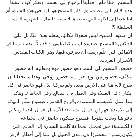
المسيح.. حقًا قام “ فعلينا الرجوع إلى أنفسنا، ونفكّر كيف عشنا
هذه الأيام التي مضت، هل كان المسيح هو إلهنا في هذه الفترة، أم
اننا عدنا إلى الآلهة التي صنعناها لأنفسنا : المال، الشهرة، اللذة،
السلطة ؟!
إن صعود المسيح ليس صعودًا مكانيًا، يجعله بعيدًا عنّا، بل على
العكس فالمسيح بصعوده لم يتركنا يتامى إذ قد ركّز نفسه بيننا في
الأماكن التي علّم رسله أن يعرفوه فيها، وهي الكتاب المقدس،
الأسرار، القريب.
فصعود المسيح إلى السماء هو حضور قوة وفعالية، إنه حضور
مكثّف، حضـور من نوع آخر – إنه حضور روحي. وهذا ما يجعلنا أن
نفرح لأنه هنا على الأرض معنا، ولم يتركنا ابدًا، فهو حاضر في كل
مكان : في الصلاة وفي العمل في الصالح وفي الخاطئ. وهكذا
يبدأ عمل الكنيسـة المسنودة بالروح القدس، فيسوع سلّم المَهَمّة
إلى تلاميذه. فهو لن يعمـل بيديه بعد الآن، بل يعمـل بأيدينا ويتكلم
بأفواهنا ويحب بقلوبنا، فيسوع سيكون حاضرًا في الجماعة
(الكنيسـة) حين تحمـل الجماعة كلمـة البشارة إلى العالم، فلن
يكون يسـوع محصورًا في مـدن الجليل بل امتدّ إلى أقطار الأرض